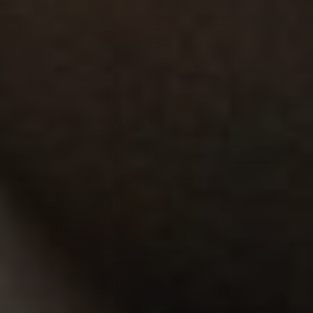
(+33) 0773883823